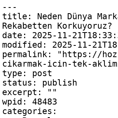
---

title: Neden Dünya Mark
Rekabetten Korkuyoruz?

date: 2025-11-21T18:33:3
modified: 2025-11-21T18
permalink: "https://hoz
cikarmak-icin-tek-aklim
type: post

status: publish

excerpt: ""

wpid: 48483

categories:
