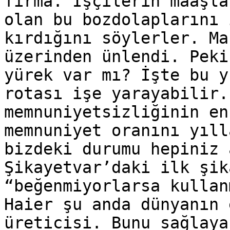
firma. İşçilerin maaşla
olan bu bozdolaplarını 
kırdığını söylerler. Ma
üzerinden ünlendi. Peki
yürek var mı? İşte bu y
rotası işe yarayabilir.
memnuniyetsizliğinin en
memnuniyet oranını yıll
bizdeki durumu hepiniz 
Şikayetvar’daki ilk şik
“beğenmiyorlarsa kullan
Haier şu anda dünyanın 
üreticisi. Bunu sağlaya