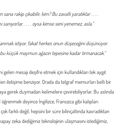
ana rakip çıkabilir, kim? Bu zavallı yaratıklar . . . .
 sanıyorlar, . . . . oysa kimse seni yenemez, asla.”
manmak istiyor, fakat herkes onun düşeceğini düşünüyor.
 bu küçük maymun ağacın tepesine kadar tırmanacak.”
 gelen mesajı deşifre etmek için kullandıkları tek aygıt
ilen iletişime benziyor. Orada da telgraf memurları belli bir
aya gerek duymadan kelimelere çevirebiliyorlar. Bu aslında
il öğrenmek deyince İngilizce, Fransızca gibi kalıpları
i çok farklı değil, hepsini bir süre bilinçaltında kavradıktan
apay zeka dediğimiz teknolojinin ulaşmasını istediğimiz,