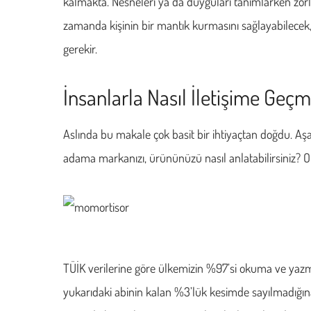
kalmakta. Nesneleri ya da duyguları tanımlarken zorla
zamanda kişinin bir mantık kurmasını sağlayabilece
gerekir.
İnsanlarla Nasıl İletişime Geçm
Aslında bu makale çok basit bir ihtiyaçtan doğdu. Aşa
adama markanızı, ürününüzü nasıl anlatabilirsiniz? O n
TÜİK verilerine göre ülkemizin %97’si okuma ve yazma
yukarıdaki abinin kalan %3’lük kesimde sayılmadı