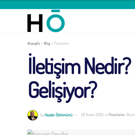
Anasayfa
Blog
Pazarlama
İletişim Nedir?
Gelişiyor?
by
Haydar Özkömürcü
26 Kasım 2025
in
Pazarlama
Okuma