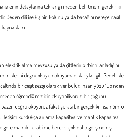
m makalenin detaylarına tekrar girmeden belirtmem gerekir ki
ir. Beden dili ise kişinin kolunu ya da bacağını nereye nasıl
 kaynaklanır.
n elektrik alma mevzusu ya da çiftlerin birbirini anladığını
imiklerini doğru okuyup okuyamadıklarıyla ilgili. Genellikle
nçaltında bir çeşit sezgi olarak yer bulur. İnsan yüzü 10binden
 önceden öğrendiğimiz için okuyabiliyoruz, bir çoğunu
 bazen doğru okuyoruz fakat şurası bir gerçek ki insan ömrü
ık. İletişim kurdukça anlama kapasitesi ve mantık kapasitesi
e göre mantık kurabilme becerisi çok daha gelişmemiş