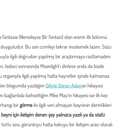
a Fantasia (Neredeyse Bir Fantazi) olan eserin ilk bölümü
e duyguludur. Bu son cümleyi tekrar incelemek lazım. Sözü
nuyla ilgili doğrudan yapılmış bir araştırmaya rastlamadım
san, tedavi sonrasında Moonlight’ı dinlese onda da bizde
organıyla ilgili yapılmış hatta hayretler içinde kalmanıza
eden blogumda yazdığım
Diliyle Gören Adam
ın hikayesi
ı bağlantıda bahsettiğim Mike May’in hikayesi ise ilk kez
erhangi bir
görme
ile ilgili veri almayan beyninin derinlikleri
 beyni için iletişim denen şey yalnızca yazılı ya da sözlü
r türlü sesi, görüntüyü hatta kokuyu bir iletişim aracı olarak