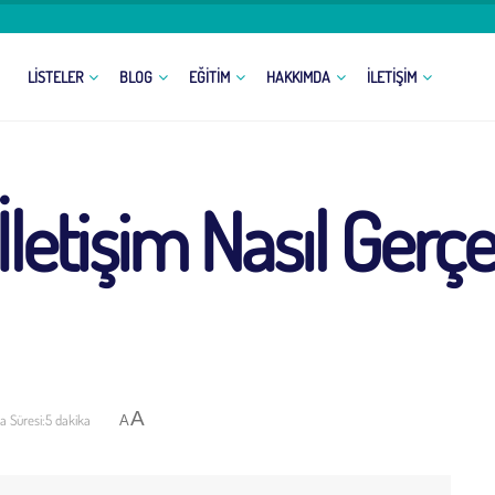
LISTELER
BLOG
EĞITIM
HAKKIMDA
İLETIŞIM
 İletişim Nasıl Gerç
A
 Süresi:5 dakika
A