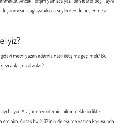
nmakta. Ancak iletişim yalnızca yazılıdan ibaret değil, aynı
k, düşünmesini sağlayabilecek şeylerden de beslenmesi
eliyiz?
ğıdaki metni yazan adamla nasıl iletişime geçilmeli? Bu
eyi anlar, nasıl anlar?
yı biliyor. Araştırma yöntemini bilmemekle birlikte
ğına eminim. Ancak bu %97’inin de okuma yazma konusunda