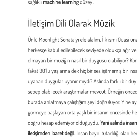
sağlıklı
machine learning
düzeyi.
İletişim Dili Olarak Müzik
Ünlü Moonlight Sonata’yı ele alalım. İlk ismi Quasi un
herkesçe kabul edilebilecek seviyede oldukça ağır v
olmayan bir müziğin nasıl bir duygusu olabiliyor? Ko
fakat 30’lu yaşlarına dek hiç bir ses işitmemiş bir in
uyanan duygular uyanır mıydı? Aslında farklı bir duyu 
sebep olabilecek araştırmalar mevcut. Örneğin önc
burada anlatmaya çalıştığım şeyi doğruluyor. Yine ayn
görmeye başlayan orta yaşlı bir insanın öncesinde h
doğru hesap edemiyor olduğuydu.
Yani aslında insan
iletişimden ibaret değil.
İnsan beyni tutarlılığı olan he