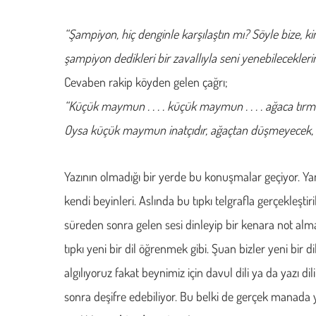
“Şampiyon, hiç denginle karşılaştın mı? Söyle bize, kim s
şampiyon dedikleri bir zavallıyla seni yenebileceklerini
Cevaben rakip köyden gelen çağrı;
“Küçük maymun . . . . küçük maymun . . . . ağaca tır
Oysa küçük maymun inatçıdır, ağaçtan düşmeyecek,
Yazının olmadığı bir yerde bu konuşmalar geçiyor. Yani
kendi beyinleri. Aslında bu tıpkı telgrafla gerçekleştir
süreden sonra gelen sesi dinleyip bir kenara not alm
tıpkı yeni bir dil öğrenmek gibi. Şuan bizler yeni bir d
algılıyoruz fakat beynimiz için davul dili ya da yazı dil
sonra deşifre edebiliyor. Bu belki de gerçek manada y