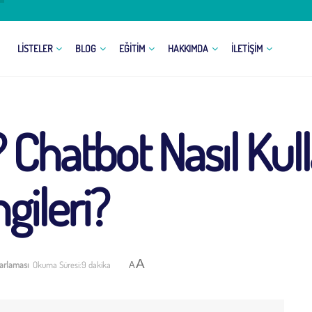
LISTELER
BLOG
EĞITIM
HAKKIMDA
İLETIŞIM
Chatbot Nasıl Kulla
gileri?
A
arlaması
Okuma Süresi:9 dakika
A