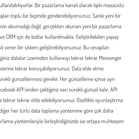
llanılabiliyorlar. Bir pazarlama kanalı olarak tıpkı masaüstü
ajları toplu bir biçimde gönderebiliyorsunuz. Sanki yeni bir
nin okumadığı değil, gerçekten okunan yeni bir pazarlama
e CRM için de botlar kullanılmakta. Geliştirilebilen yapay
t veren bir sistem geliştirebiliyorsunuz. Bu cevapları
tiğiniz datalar üzerinden kullanıcıyı tekrar tekrar Messenger
üzerine tekrar konuşabiliyorsunuz. Data elde etme
ürekli güncellenmesi gerekir. Her güncelleme içinse ayrı
book API’sinden çektiğiniz veri sürekli güncel kalır, API
rla tekrar tekrar elde edebiliyorsunuz. Özellikle oyunlaştırma
ıtlar diğer her türlü data toplama yöntemine göre çok daha
arlama yöntemleriyle birleştirdiğinizde ise ortaya muhteşem