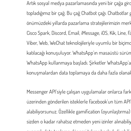
Artık sosyal medya pazarlamasında yeni bir çağa gird
topladığımız bir çağ. Bu çağ Chatbot çağı. Chatbotlar
önümüzdeki yıllarda pazarlama stratejilerimizin mer
Cisco Spark, Discord, Email, iMessage, iOS, Kik, Line,
Viber, Web, WeChat teknolojileriyle uyumlu bir biçimde
katılacağı konuşuluyor. WhatsApp’ın masaüstü sürümler
WhatsApp kullanmaya başladı. Şirketler WhatsApp’a
konuşmalardan data toplamaya da daha fazla olanak 
Messenger API’siyle çalışan uygulamalar onlarca fark
üzerinden gönderilen isteklerle Facebook’un tüm API’l
alabiliyorsunuz. Özellikle gamification (oyunlaştırm
sizden o kadar rahatsız etmeden yeni izinler alınabiliy