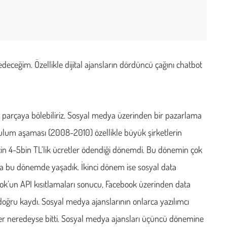
deceğim. Özellikle dijital ajansların dördüncü çağını chatbot
 parçaya bölebiliriz. Sosyal medya üzerinden bir pazarlama
kurulum aşaması (2008-2010) özellikle büyük şirketlerin
 için 4-5bin TL’lik ücretler ödendiği dönemdi. Bu dönemin çok
 da bu dönemde yaşadık. İkinci dönem ise sosyal data
ook’un API kısıtlamaları sonucu, Facebook üzerinden data
 doğru kaydı. Sosyal medya ajanslarının onlarca yazılımcı
eler neredeyse bitti. Sosyal medya ajansları üçüncü dönemine