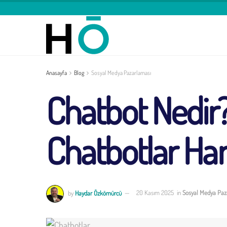
Anasayfa
Blog
Sosyal Medya Pazarlaması
Chatbot Nedir? 
Chatbotlar Han
by
Haydar Özkömürcü
20 Kasım 2025
in
Sosyal Medya Paz