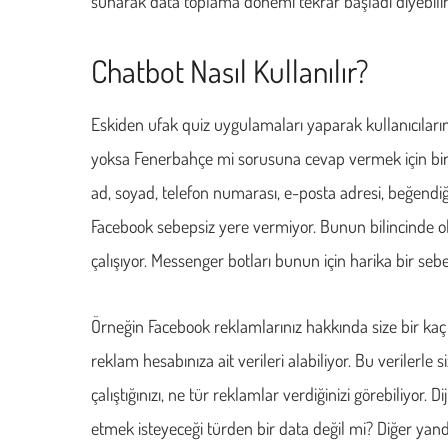
sunarak data toplama dönemi tekrar başladı diyebilir
Chatbot Nasıl Kullanılır?
Eskiden ufak quiz uygulamaları yaparak kullanıcıların 
yoksa Fenerbahçe mi sorusuna cevap vermek için bi
ad, soyad, telefon numarası, e-posta adresi, beğendiği say
Facebook sebepsiz yere vermiyor. Bunun bilincinde o
çalışıyor. Messenger botları bunun için harika bir seb
Örneğin Facebook reklamlarınız hakkında size bir kaç
reklam hesabınıza ait verileri alabiliyor. Bu verilerle 
çalıştığınızı, ne tür reklamlar verdiğinizi görebiliyor
etmek isteyeceği türden bir data değil mi? Diğer yanda