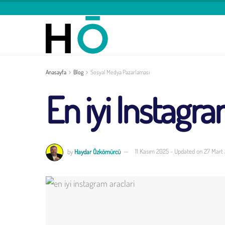
Anasayfa
Blog
Sosyal Medya Pazarlaması
En iyi Instagra
by
Haydar Özkömürcü
11 Kasım 2025 - Updated on 27 Mart