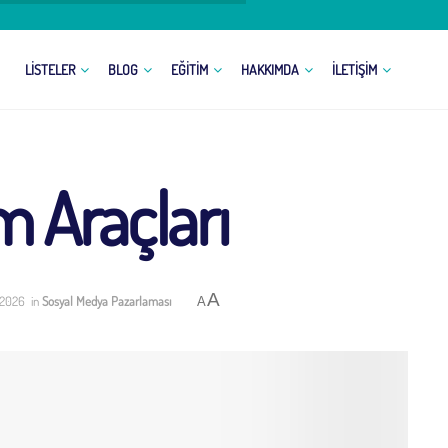
LISTELER
BLOG
EĞITIM
HAKKIMDA
İLETIŞIM
m Araçları
A
 2026
in
Sosyal Medya Pazarlaması
A