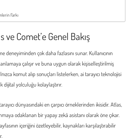
mlerin Farkı
as ve Comet’e Genel Bakış
nme deneyiminden çok daha fazlasını sunar. Kullanıcının
i anlamaya çalışır ve buna uygun olarak kişiselleştirilmiş
nızca komut alıp sonuçları listelerken, ai tarayıcı teknolojisi
 dijital yolculuğu kolaylaştırır.
yıcı dünyasındaki en çarpıcı örneklerinden ikisidir. Atlas,
nmaya odaklanan bir yapay zekâ asistanı olarak öne çıkar.
ının içeriğini özetleyebilir, kaynakları karşılaştırabilir
r.