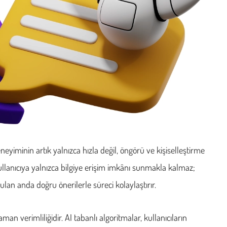
eneyiminin artık yalnızca hızla değil, öngörü ve kişiselleştirme
 kullanıcıya yalnızca bilgiye erişim imkânı sunmakla kalmaz;
lan anda doğru önerilerle süreci kolaylaştırır.
n verimliliğidir. AI tabanlı algoritmalar, kullanıcıların