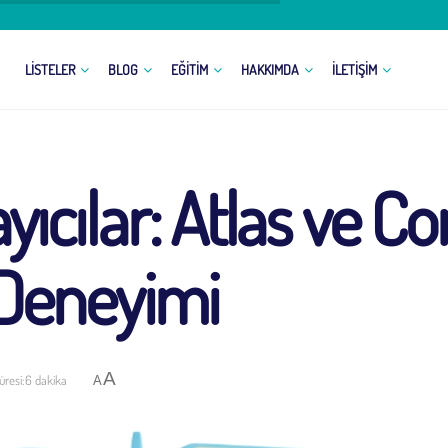
LISTELER
BLOG
EĞITIM
HAKKIMDA
İLETIŞIM
ayıcılar: Atlas ve Co
ı Deneyimi
A
resi:6 dakika
A