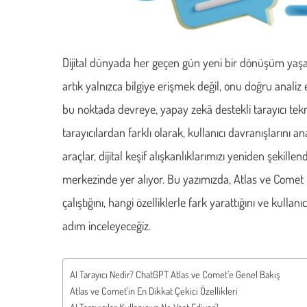
Dijital dünyada her geçen gün yeni bir dönüşüm yaşan
artık yalnızca bilgiye erişmek değil, onu doğru anali
bu noktada devreye, yapay zekâ destekli tarayıcı teknol
tarayıcılardan farklı olarak, kullanıcı davranışlarını a
araçlar, dijital keşif alışkanlıklarımızı yeniden şekil
merkezinde yer alıyor. Bu yazımızda, Atlas ve Comet ü
çalıştığını, hangi özelliklerle fark yarattığını ve ku
adım inceleyeceğiz.
AI Tarayıcı Nedir? ChatGPT Atlas ve Comet’e Genel Bakış
Atlas ve Comet’in En Dikkat Çekici Özellikleri