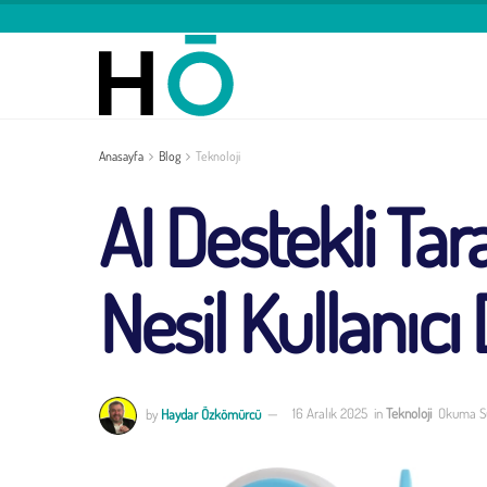
Anasayfa
Blog
Teknoloji
AI Destekli Tar
Nesil Kullanıc
by
Haydar Özkömürcü
16 Aralık 2025
in
Teknoloji
Okuma Sü